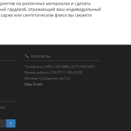
ринтов на различных материалах и сделать
ьный гардероб, отражающий ваш индивидуальный
 сарже или синтетическом флисе вы сможете
Контакты
Телефоны: (495) 128-2988; (977)144-0203
Время работы: ПН-ПТ 11.00-20.00
Москва, Саларьево, вл1с2.
Наш Email
рсе