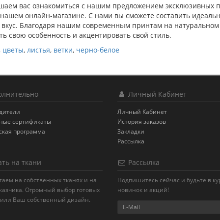
шаем вас ознакомиться с нашим предложением эксклюзивных п
в нашем онлайн-магазине. С нами вы сможете составить идеал
и вкус. Благодаря нашим современным принтам на натуральном
ь свою особенность и акцентировать свой стиль.
,
цветы
,
листья
,
ветки
,
черно-белое
лнительно
Личный Кабинет
дители
Личный Кабинет
ные сертификаты
История заказов
ская программа
Закладки
Рассылка
ть на ткани
Рассылка
аем на собственных тканях и на
Подпишитесь сейчас и будьте в ку
казчика. Огромный выбор готовых
новинок и акций!
 или Ваш собственный дизайн.