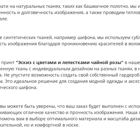
чати на натуральных тканях, таких как башмачное полотно, мы
нность и долговечность изображения, а также проводим теплов
але.
ае синтетических тканей, например шифона, мы используем суб
сть изображения благодаря проникновению красителей в волок
 принт
"Эскиз с цветами и лепестками чайной розы"
в наше
венную ткань с индивидуальным дизайном на разных тканях, в
а. Не упустите возможность создать свой собственный гардеро
. Это идеальное решение для создания модной одежды и аксесс
ического шифона.
вы можете быть уверены, что ваш заказ будет выполнен с исп
чивающих отличное качество и прочность изображения. Наша г
 помочь вам в выборе оптимального материала и масштаба диза
ательной, но и комфортной в носке.