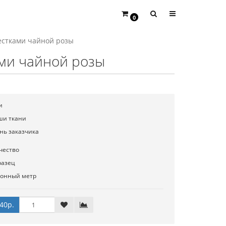
0
пестками чайной розы
ами чайной розы
и
ши ткани
нь заказчика
чество
разец
гонный метр
40р.