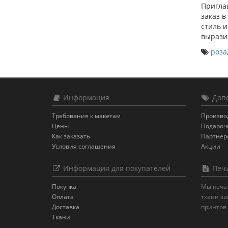
Пригла
заказ 
стиль 
выразит
роза
Информация
Допо
Требования к макетам
Произво
Цены
Подароч
Как заказать
Партнер
Условия соглашения
Акции
Информация для покупателей
Печа
Покупка
Мы печат
Оплата
ткани за
Доставка
принтов
Ткани