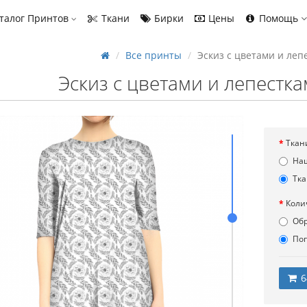
талог Принтов
Ткани
Бирки
Цены
Помощь
Все принты
Эскиз с цветами и ле
Эскиз с цветами и лепестк
Ткан
На
Тка
Коли
Об
По
6