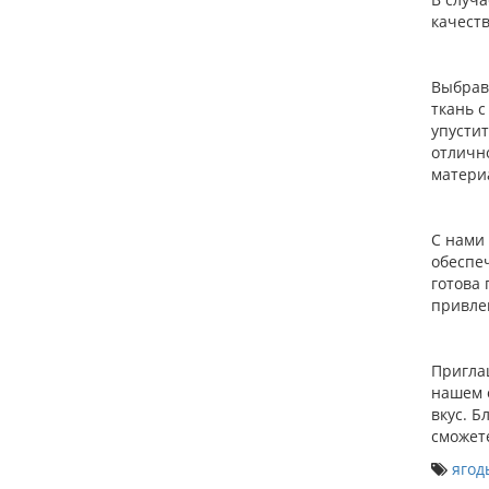
качест
Выбрав
ткань 
упусти
отлично
матери
С нами
обеспе
готова 
привлек
Пригла
нашем 
вкус. 
сможет
ягод