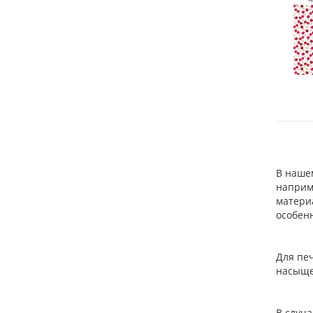
В наше
наприме
матери
особен
Для печ
насыщен
В случ