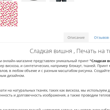
Описание
Отзывов 
Сладкая вишня , Печать на 
м онлайн-магазине представлен уникальный принт
"Сладкая 
р вискоза, и синтетических, например блэкаут, тканей. Прин
алов, в любом объеме и с разным масштабом рисунка. Создайт
ным дизайном.
ати на натуральных тканях, таких как вискоза, мы используе
ность и долговечность изображения, а также проводим теплов
ае синтетических тканей, например сатена, мы используем суб