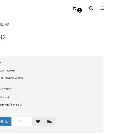
0
ишня
ня
и
ши ткани
нь заказчика
чество
разец
гонный метр
40р.