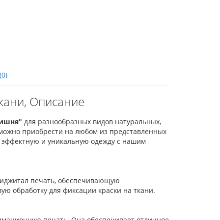
(0)
ткани, Описание
вишня"
для разнообразных видов натуральных,
т можно приобрести на любом из представленных
е эффектную и уникальную одежду с нашим
м диджитал печать, обеспечивающую
ую обработку для фиксации краски на ткани.
лимационную печать. Она обеспечивает отличное