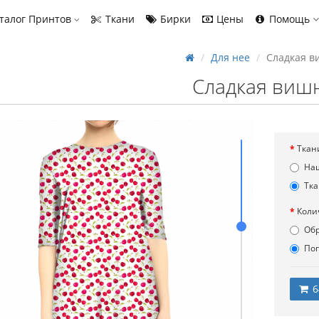
талог Принтов
Ткани
Бирки
Цены
Помощь
Для нее
Сладкая в
Сладкая виш
Ткан
На
Тка
Коли
Об
По
6