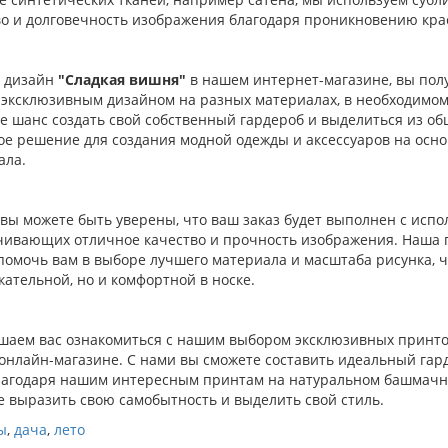
во и долговечность изображения благодаря проникновению крас
 дизайн
"Сладкая вишня"
в нашем интернет-магазине, вы пол
с эксклюзивным дизайном на разных материалах, в необходимом
те шанс создать свой собственный гардероб и выделиться из о
е решение для создания модной одежды и аксессуаров на основ
ала.
 вы можете быть уверены, что ваш заказ будет выполнен с исп
чивающих отличное качество и прочность изображения. Наша г
помочь вам в выборе лучшего материала и масштаба рисунка, 
ательной, но и комфортной в носке.
шаем вас ознакомиться с нашим выбором эксклюзивных принтов
онлайн-магазине. С нами вы сможете составить идеальный гар
Благодаря нашим интересным принтам на натуральном башмачн
е выразить свою самобытность и выделить свой стиль.
ы
,
дача
,
лето