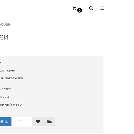
0
робеи
еи
и
ши ткани
нь заказчика
чество
разец
гонный метр
40р.