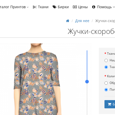
талог Принтов
Ткани
Бирки
Цены
Помощь
Для нее
Жучки-ско
Жучки-скороб
Ткан
На
Тка
Коли
Об
По
6