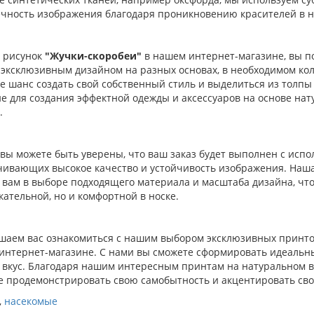
ечность изображения благодаря проникновению красителей в н
 рисунок
"Жучки-скоробеи"
в нашем интернет-магазине, вы п
с эксклюзивным дизайном на разных основах, в необходимом ко
те шанс создать свой собственный стиль и выделиться из толп
 для создания эффектной одежды и аксессуаров на основе нату
.
 вы можете быть уверены, что ваш заказ будет выполнен с исп
чивающих высокое качество и устойчивость изображения. Наша 
 вам в выборе подходящего материала и масштаба дизайна, что
ательной, но и комфортной в носке.
шаем вас ознакомиться с нашим выбором эксклюзивных принтов
интернет-магазине. С нами вы сможете сформировать идеаль
и вкус. Благодаря нашим интересным принтам на натуральном в
е продемонстрировать свою самобытность и акцентировать сво
,
насекомые