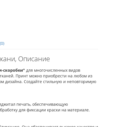
(0)
ткани, Описание
и-скоробеи"
для многочисленных видов
 тканей. Принт можно приобрести на любом из
ом дизайна. Создайте стильную и неповторимую
 диджитал печать, обеспечивающую
бработку для фиксации краски на материале.
ублимацию. Она обеспечивает высокое качество и