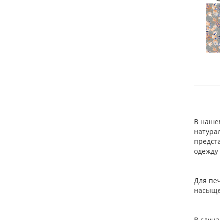
В наше
натура
предст
одежду
Для печ
насыще
В случа