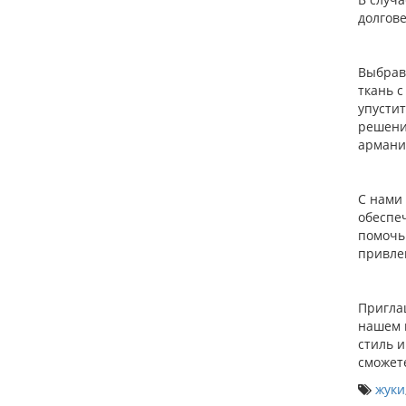
долгов
Выбрав
ткань 
упусти
решение
армани
С нами
обеспе
помочь
привлек
Пригла
нашем 
стиль 
сможет
жуки