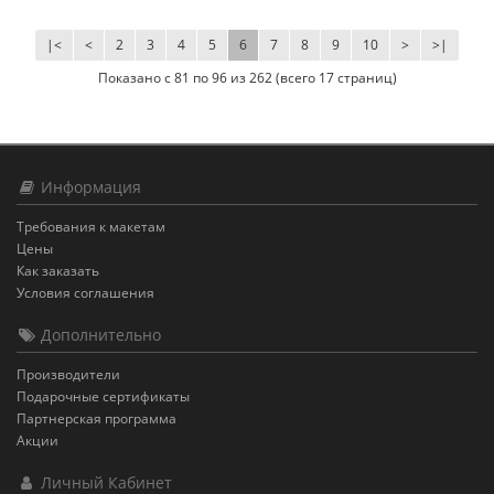
|<
<
2
3
4
5
6
7
8
9
10
>
>|
Показано с 81 по 96 из 262 (всего 17 страниц)
Информация
Требования к макетам
Цены
Как заказать
Условия соглашения
Дополнительно
Производители
Подарочные сертификаты
Партнерская программа
Акции
Личный Кабинет